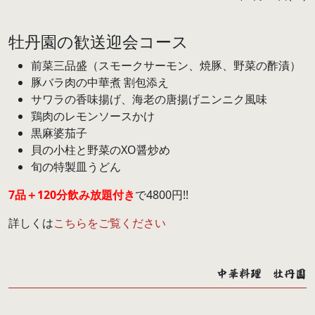
牡丹園の歓送迎会コース
前菜三品盛（スモークサーモン、焼豚、野菜の酢漬）
豚バラ肉の中華煮 割包添え
サワラの香味揚げ、海老の唐揚げニンニク風味
鶏肉のレモンソースかけ
黒麻婆茄子
貝の小柱と野菜のXO醤炒め
旬の特製皿うどん
7品＋120分飲み放題付き
で4800円!!
詳しくは
こちらをご覧ください
中華料理 牡丹園